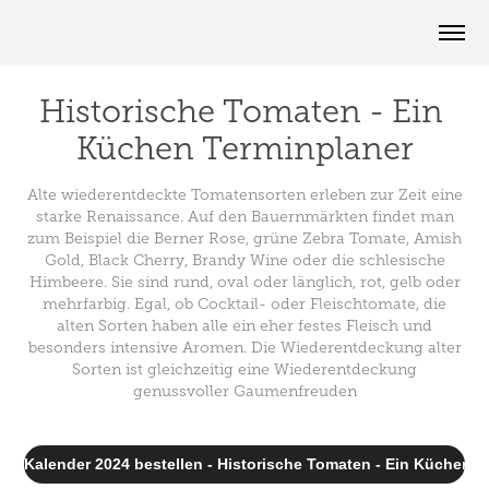
Historische Tomaten - Ein 
Küchen Terminplaner
Alte wiederentdeckte Tomatensorten erleben zur Zeit eine
starke Renaissance. Auf den Bauernmärkten findet man
zum Beispiel die Berner Rose, grüne Zebra Tomate, Amish
Gold, Black Cherry, Brandy Wine oder die schlesische
Himbeere. Sie sind rund, oval oder länglich, rot, gelb oder
mehrfarbig. Egal, ob Cocktail- oder Fleischtomate, die
alten Sorten haben alle ein eher festes Fleisch und
besonders intensive Aromen. Die Wiederentdeckung alter
Sorten ist gleichzeitig eine Wiederentdeckung
genussvoller Gaumenfreuden
Kalender 2024 bestellen - Historische Tomaten - Ein Küchen T