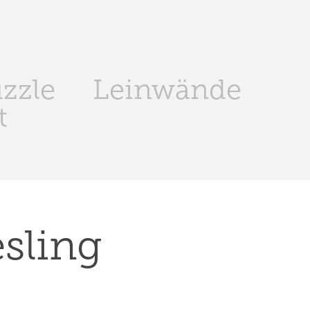
zzle
Leinwände
t
sling 