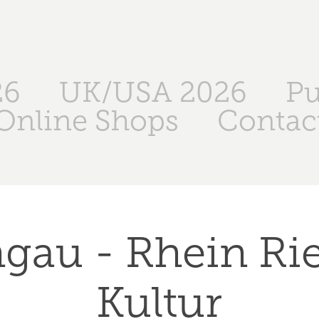
26
UK/USA 2026
Pu
Online Shops
Contac
gau - Rhein Rie
Kultur