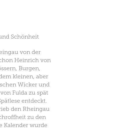
 und Schönheit
eingau von der
chon Heinrich von
össern, Burgen,
 dem kleinen, aber
ischen Wicker und
von Fulda zu spät
pätlese entdeckt.
hrieb den Rheingau
chroffheit zu den
he Kalender wurde